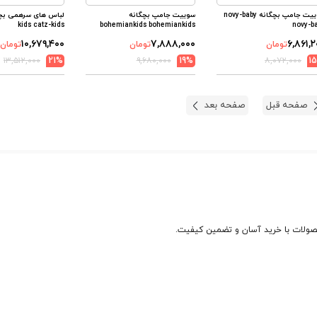
سوییت جامپ بچگانه novy-baby
سوییت جامپ بچگانه
kids catz-kids
bohemiankids bohemiankids
novy-b
۱۰,۶۷۹,۴۰۰
۷,۸۸۸,۰۰۰
۶,۸۶۱,۲
تومان
تومان
تومان
۱۳,۵۱۲,۰۰۰
21%
۹,۶۸۰,۰۰۰
19%
۸,۰۷۲,۰۰۰
1
صفحه قبل
صفحه بعد
حصولات با خرید آسان و تضمین کیفیت.