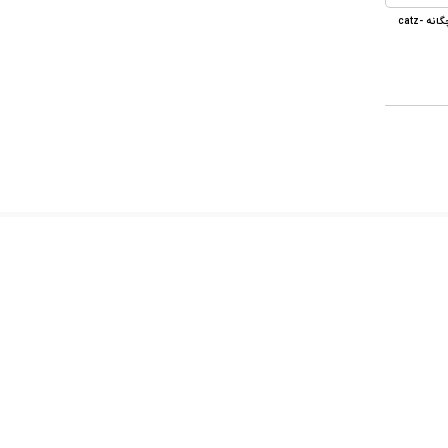
لباس های سرهمی بچگانه catz-