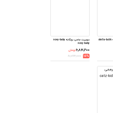
سوییت جامپ بچگانه stella-butik
سوییت جامپ بچگانه novy-baby
novy-baby
۶,۸۶۱,۲۰۰
تومان
۸,۰۷۲,۰۰۰
15%