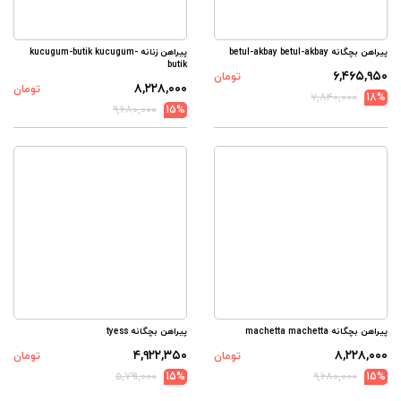
پیراهن بچگانه betul-akbay betul-akbay
پیراهن زنانه kucugum-butik kucugum-
butik
۶,۴۶۵,۹۵۰
تومان
۸,۲۲۸,۰۰۰
تومان
۷,۸۴۰,۰۰۰
18%
۹,۶۸۰,۰۰۰
15%
پیراهن بچگانه machetta machetta
پیراهن بچگانه tyess
۴,۹۲۲,۳۵۰
۸,۲۲۸,۰۰۰
تومان
تومان
۵,۷۹۱,۰۰۰
15%
۹,۶۸۰,۰۰۰
15%