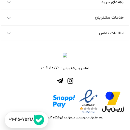
راهنمای خرید
خدمات مشتریان
اطلاعات تماس
تماس با پشتیبانی :
02191018072
تمام حقوق این وبسایت متعلق به فروشگاه آنلاین نیلتو می باشد
09045075418