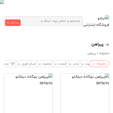
پیدا کن
فروشگاه اینترنتی
پیراهن
دخترانه /
پیراهن
دخترانه
برند
سایز
قیمت
تخفیف
ارسال فوری
مرتب‌س