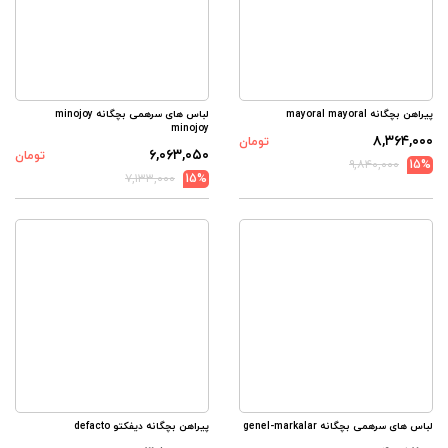
پیراهن بچگانه mayoral mayoral
لباس های سرهمی بچگانه minojoy
minojoy
۸,۳۶۴,۰۰۰
تومان
۶,۰۶۳,۰۵۰
تومان
۹,۸۴۰,۰۰۰
15%
۷,۱۳۳,۰۰۰
15%
لباس های سرهمی بچگانه genel-markalar
پیراهن بچگانه دیفکتو defacto