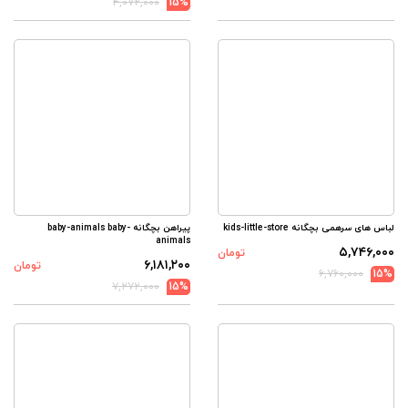
۴,۰۷۲,۰۰۰
15%
لباس های سرهمی بچگانه kids-little-store
پیراهن بچگانه baby-animals baby-
animals
۵,۷۴۶,۰۰۰
تومان
۶,۱۸۱,۲۰۰
تومان
۶,۷۶۰,۰۰۰
15%
۷,۲۷۲,۰۰۰
15%