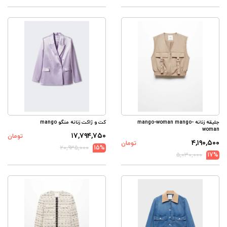
جلیقه زنانه mango-woman mango-
کت و ژاکت زنانه منگو mango
woman
۱۷,۷۹۴,۷۵۰
تومان
۴,۱۹۰,۵۰۰
تومان
۲۰,۹۳۵,۰۰۰
15%
۵,۰۳۰,۰۰۰
17%