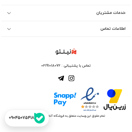
خدمات مشتریان
اطلاعات تماس
تماس با پشتیبانی :
02191018072
تمام حقوق این وبسایت متعلق به فروشگاه آنلاین نیلتو می باشد
09045075418