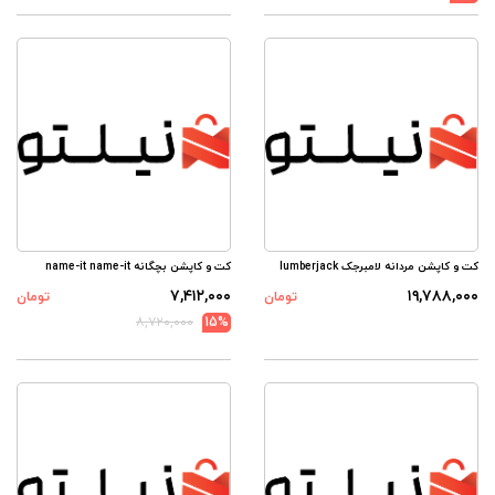
کت و کاپشن مردانه لامبرجک lumberjack
کت و کاپشن بچگانه name-it name-it
۷,۴۱۲,۰۰۰
۱۹,۷۸۸,۰۰۰
تومان
تومان
۸,۷۲۰,۰۰۰
15%