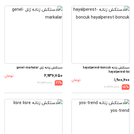
دستکش زنانه hayalperest-boncuk
دستکش زنانه ژنل genel-markalar
hayalperest-bo
۲,۹۳۶,۷۵۰
تومان
۱,۹۰۰,۶۰۰
تومان
۳,۷۱۳,۰۰۰
21%
۲,۲۳۶,۰۰۰
15%