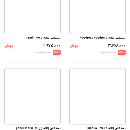
دستکش زنانه yos-trend yos-trend
دستکش زنانه trendin-yolu
۲,۹۷۵,۰۰۰
۳,۴۶۸,۰۰۰
تومان
تومان
۳,۵۰۰,۰۰۰
15%
۴,۰۸۰,۰۰۰
15%
دستکش زنانه limelia limelia
دستکش زنانه ژنل genel-markalar