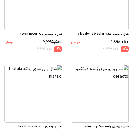
شال و روسری زنانه ladycolor ladycolor
شال و روسری زنانه novon novon
۲,۲۳۵,۵۰۰
۱,۸۹۸,۰۵۰
تومان
تومان
۲,۶۵۶,۰۰۰
16%
۲,۲۳۳,۰۰۰
15%
شال و روسری زنانه دیفکتو defacto
شال و روسری زنانه histaki histaki