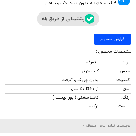
4 قسط ماهانه. بدون سود, چک و ضامن.
پشتیبانی از طریق بله
گزارش تصاویر
: مشخصات محصول
برند:
متفرقه
جنس:
کرپ حریر
کیفیت:
بدون چروک و آبرفت
سن:
از ۲۰ تا ۵۰ سال
رنگ:
کاملا مشکی ( بور نیست )
ساخت:
ترکیه
برچسب‌ها: نیلتو, لباس, متفرقه, -