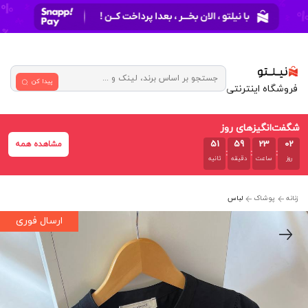
پیدا کن
فروشگاه اینترنتی
شگفت‌انگیزهای روز
51
59
23
02
مشاهده همه
:
:
:
روز
ساعت
دقیقه
ثانیه
زنانه
پوشاک
لباس
ارسال فوری