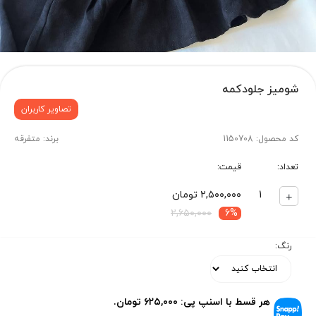
شومیز جلودکمه
تصاویر کاربران
کد محصول: 1150708
برند: متفرقه
تعداد:
قیمت:
1
۲,۵۰۰,۰۰۰ تومان
۲,۶۵۰,۰۰۰
6%
رنگ:
هر قسط با اسنپ پی: ۶۲۵,۰۰۰ تومان.